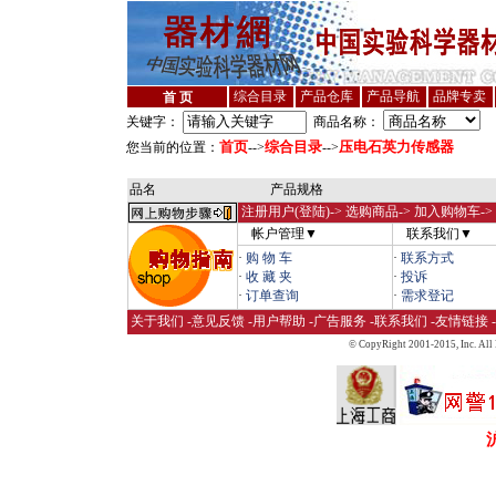
综合目录
产品仓库
产品导航
品牌专卖
首 页
关键字：
商品名称：
首页
综合目录
压电石英力传感器
您当前的位置：
-->
-->
品名
产品规格
注册用户(登陆)
-> 选购商品-> 加入购物车-
帐户管理▼
联系我们▼
·
购 物 车
·
联系方式
·
收 藏 夹
·
投诉
·
订单查询
·
需求登记
关于我们
-
意见反馈
-
用户帮助
-
广告服务
-
联系我们
-
友情链接
-
© CopyRight 2001-2015,
Inc. All