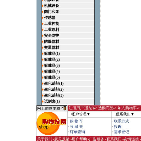
机械设备
阀门和泵
传感器
工业控制
工业原料
安全防护
防爆器材
交通器材
标准品(1)
标准品(2)
标准品(3)
标准品(4)
标准品(5)
生化试剂(1)
生化试剂(2)
生化试剂(3)
试剂盒(1)
注册用户(登陆)
-> 选购商品-> 加入购物车-
帐户管理▼
联系我们▼
·
购 物 车
·
联系方式
·
收 藏 夹
·
投诉
·
订单查询
·
需求登记
关于我们
-
意见反馈
-
用户帮助
-
广告服务
-
联系我们
-
友情链接
-