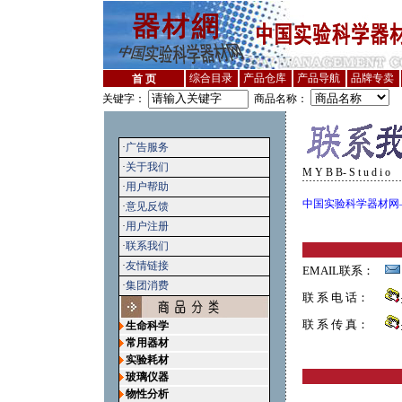
综合目录
产品仓库
产品导航
品牌专卖
首 页
关键字：
商品名称：
·
广告服务
·
关于我们
M Y B B- S t u d i o
·
用户帮助
中国实验科学器材网
·
意见反馈
·
用户注册
·
联系我们
·
友情链接
EMAIL联系：
·
集团消费
联 系 电 话：
联 系 传 真：
生命科学
常用器材
实验耗材
玻璃仪器
物性分析